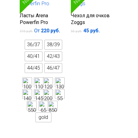
Куртки
Электронные устро
В корзину
Выберите
Ласты Arena
Чехол для очков
Носки спортивные
Тренажеры для пла
параметры
Powerfin Pro
Zoggs
Брюки
Бутылки спортивны
Первоначальная
Текущая
От
220
руб.
45
руб.
310
руб.
55
руб.
цена
цена:
Беруши для плавани
составляла
45 руб..
36/37
38/39
55 руб..
Зажимы для носа
40/41
42/43
44/45
46/47
gold