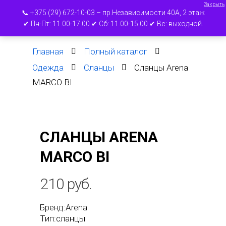
Закрыть
📞 +375 (29) 672-10-03 – пр.Независимости 40А, 2 этаж
✔ Пн-Пт: 11.00-17.00 ✔ Сб: 11.00-15.00 ✔ Вс: выходной.
Главная
Полный каталог
Нажмите ВВОД для поиска или ESC для
Одежда
Сланцы
Сланцы Arena
выхода
MARCO BI
СЛАНЦЫ ARENA
MARCO BI
210
руб.
Бренд:Arena
Тип:сланцы