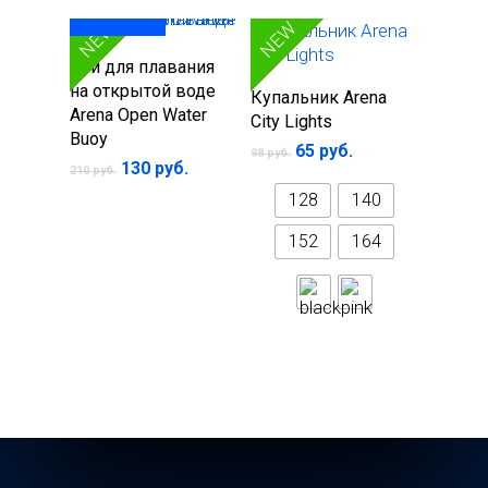
SALE
SALE
NEW
NEW
под заказ
Подробнее
Буй для плавания
на открытой воде
Выберите
Купальник Arena
Arena Open Water
параметры
City Lights
Buoy
65
руб.
98
руб.
Первоначальная
Текущая
130
руб.
210
руб.
цена
цена:
128
140
составляла
130 руб..
210 руб..
152
164