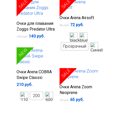
SALE
SALE
Халаты
Лопатки для плаван
Футболки
Полотенца
Выберите
Очки Arena Airsoft
Куртки
Электронные устро
В корзину
параметры
Очки для плавания
72
руб.
85
руб.
Zoggs Predator Ultra
Носки спортивные
Тренажеры для пла
Первоначальная
Текущая
140
руб.
148
руб.
Брюки
Бутылки спортивны
цена
цена:
составляла
140 руб..
Прозрачный
Беруши для плавани
148 руб..
NEW
Зажимы для носа
SALE
Выберите
Очки Arena COBRA
параметры
Swipe Classic
210
руб.
Подробнее
Очки Arena Zoom
Neoprene
200
Первоначальная
Текущая
65
руб.
78
руб.
цена
цена:
составляла
65 руб..
78 руб..