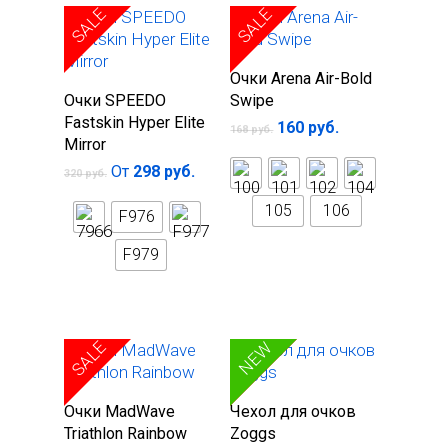
SALE
SALE
Выберите
Очки Arena Air-Bold
Выберите
параметры
Очки SPEEDO
Swipe
параметры
Fastskin Hyper Elite
160
руб.
168
руб.
Mirror
От
298
руб.
320
руб.
105
106
F976
F979
SALE
SALE
NEW
В корзину
Выберите
Очки MadWave
Чехол для очков
параметры
Triathlon Rainbow
Zoggs