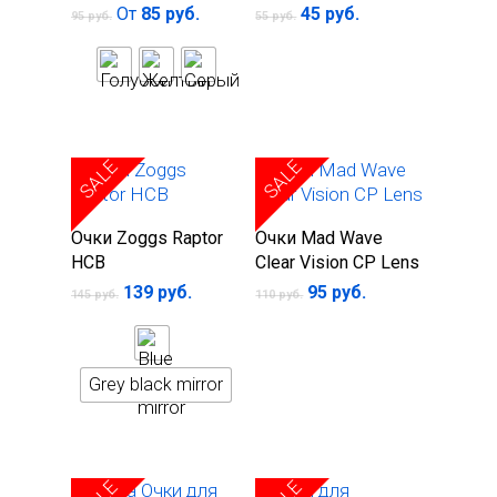
Первоначальная
Текущая
От
85
руб.
45
руб.
95
руб.
55
руб.
цена
цена:
составляла
45 руб..
55 руб..
SALE
SALE
В корзину
Выберите
Очки Zoggs Raptor
Очки Mad Wave
параметры
HCB
Clear Vision CP Lens
Первоначальная
Текущая
139
руб.
95
руб.
145
руб.
110
руб.
цена
цена:
составляла
95 руб..
110 руб..
Grey black mirror