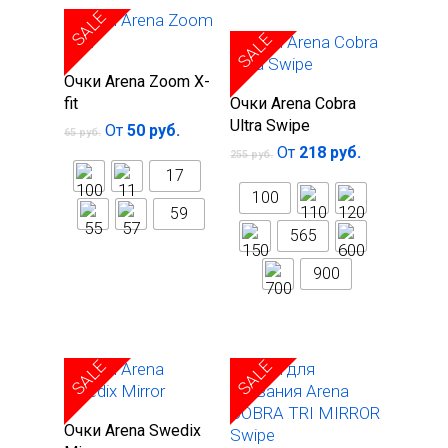
SALE
SALE
Выберите
Очки Arena Zoom X-
Выберите
параметры
fit
Очки Arena Cobra
параметры
Ultra Swipe
От
50
руб.
65
руб.
От
218
руб.
255
руб.
17
100
59
565
900
SALE
SALE
Выберите
Очки Arena Swedix
параметры