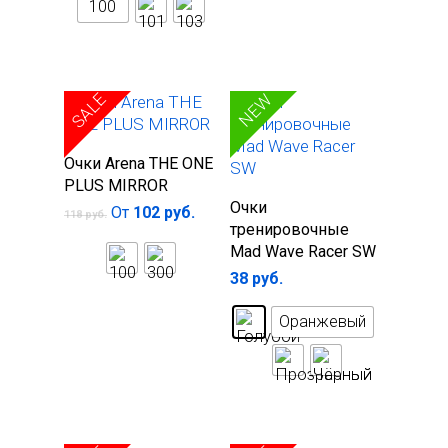
100
Главная
SALE
NEW
Каталог
Одежда
О нас
Выберите
Очки Arena THE ONE
Гидрошорты
Аксессуары
параметры
PLUS MIRROR
Инфо
Выберите
Очки
Гидрокостюмы
Рюкзаки
От
102
руб.
Оптика
118
руб.
параметры
Контакт магазина 
тренировочные
Купальники женски
Сумки
Взрослые очки
Дисконтная карта
Mad Wave Racer SW
плавания
38
руб.
Купальники детские
Шапочки для плаван
Детские очки
Партнёрам
Сланцы
Ласты для плавания
Антифог — спреи от
Правила пользован
Оранжевый
запотевания
Плавки мужские
Трубки для плавани
Чехлы для очков
Плавательные шорт
Доски для плавания
Очки с диоптриями
Плавки детские
Колобашки
Ремешки для очков