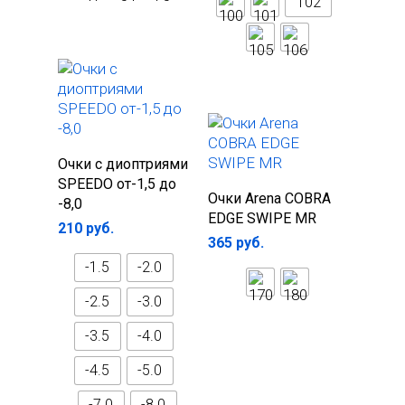
102
Выберите
Очки с диоптриями
параметры
SPEEDO от-1,5 до
Выберите
Очки Arena COBRA
-8,0
параметры
EDGE SWIPE MR
210
руб.
365
руб.
-1.5
-2.0
-2.5
-3.0
-3.5
-4.0
-4.5
-5.0
-7.0
-8.0