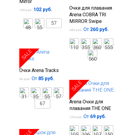
Mirror
Выберите
Очки для плавания
102
руб.
108
руб.
параметры
Arena COBRA TRI
MIRROR Swipe
57
От
260
руб.
280
руб.
SALE
Выберите
Очки Arena Tracks
параметры
От
85
руб.
95
руб.
SALE
Выберите
Arena Очки для
67
параметры
плавания THE ONE
От
69
руб.
120
руб.
SALE