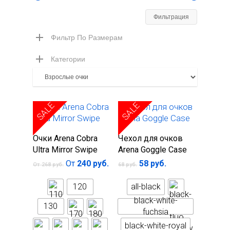
Минимал
Максима
Фильтрация
цена
цена
Фильтр По Размерам
Категории
SALE
SALE
Выберите
Выберите
Очки Arena Cobra
Чехол для очков
параметры
параметры
Ultra Mirror Swipe
Arena Goggle Case
От
240
руб.
58
руб.
От
268
руб.
68
руб.
120
all-black
black-white-
130
fuchsia
black-white-royal