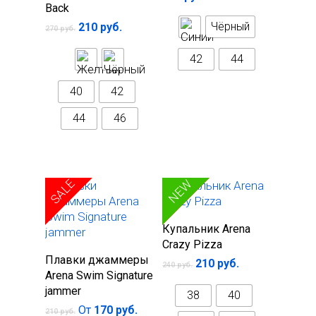
Back
Чёрный
210
руб.
270
руб.
42
44
40
42
44
46
SALE
SALE
NEW
Выберите
Купальник Arena
параметры
Crazy Pizza
Выберите
Плавки джаммеры
210
руб.
240
руб.
параметры
Arena Swim Signature
jammer
38
40
От
170
руб.
210
руб.