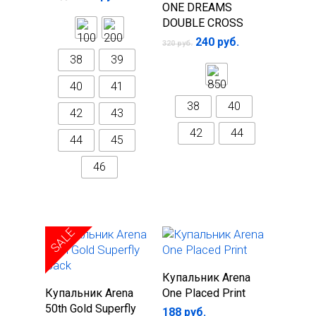
параметры
ONE DREAMS
DOUBLE CROSS
240
руб.
320
руб.
38
39
40
41
38
40
42
43
42
44
44
45
46
SALE
Выберите
Купальник Arena
Выберите
параметры
Купальник Arena
One Placed Print
параметры
50th Gold Superfly
188
руб.