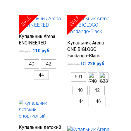
SALE
SALE
Выберите
Купальник Arena
Выберите
параметры
ENGINEERED
Купальник Arena
параметры
ONE BIGLOGO
110
руб.
245
руб.
Fandango-Black
От
228
руб.
40
42
240
руб.
44
591
40
42
44
46
Выберите
Купальник детский