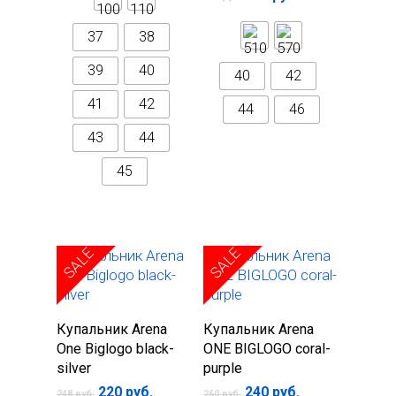
37
38
39
40
40
42
41
42
44
46
43
44
45
SALE
SALE
Выберите
Выберите
Купальник Arena
Купальник Arena
параметры
параметры
One Biglogo black-
ONE BIGLOGO coral-
silver
purple
220
руб.
240
руб.
248
руб.
260
руб.