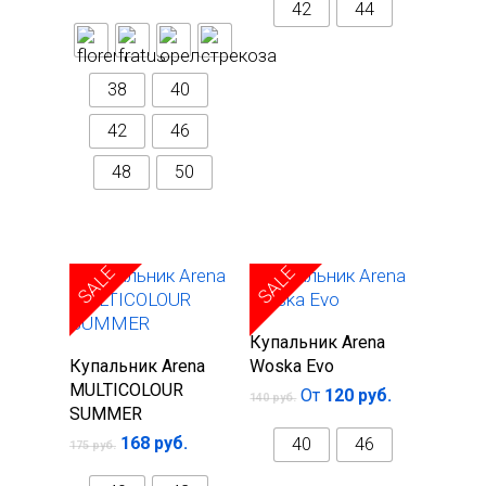
42
44
38
40
42
46
48
50
SALE
SALE
Выберите
Купальник Arena
Выберите
параметры
Купальник Arena
Woska Evo
параметры
MULTICOLOUR
От
120
руб.
140
руб.
SUMMER
168
руб.
40
46
175
руб.