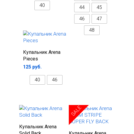
40
44
45
46
47
48
Выберите
Купальник Arena
параметры
Pieces
125
руб.
40
46
SALE
Выберите
Купальник Arena
Выберите
параметры
Solid Back
Купальник Arena