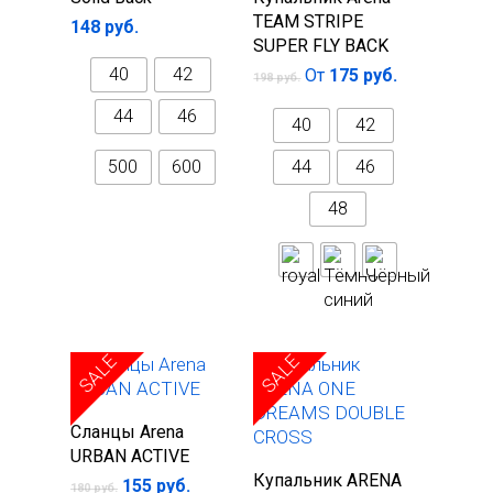
параметры
TEAM STRIPE
148
руб.
SUPER FLY BACK
40
42
От
175
руб.
198
руб.
44
46
40
42
500
600
44
46
48
SALE
SALE
Выберите
Сланцы Arena
параметры
URBAN ACTIVE
Выберите
Купальник ARENA
155
руб.
180
руб.