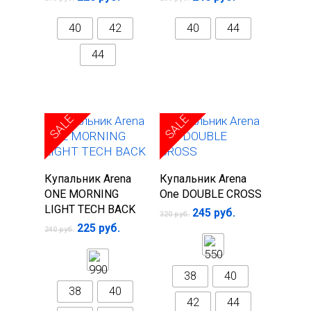
40
42
40
44
44
SALE
SALE
Выберите
Выберите
Купальник Arena
Купальник Arena
параметры
параметры
ONE MORNING
One DOUBLE CROSS
LIGHT TECH BACK
245
руб.
320
руб.
225
руб.
240
руб.
38
40
38
40
42
44