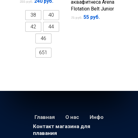
240
руб.
аквафитнеса Arena
255
руб.
Flotation Belt Junior
38
40
Первоначальная
Текущая
55
руб.
75
руб.
цена
цена:
42
44
составляла
55 руб..
75 руб..
46
651
Главная
О нас
Инфо
Контакт магазина для
плавания