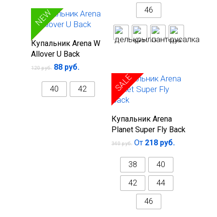
46
SALE
NEW
Выберите
Купальник Arena W
параметры
Allover U Back
88
руб.
120
руб.
SALE
40
42
Выберите
Купальник Arena
параметры
Planet Super Fly Back
От
218
руб.
340
руб.
38
40
42
44
46