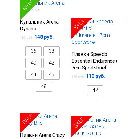
SALE
NEW
Выберите
SALE
Купальник Arena
параметры
Dynamo
148
руб.
160
руб.
36
38
Выберите
Плавки Speedo
параметры
Essential Endurance+
40
42
7cm Sportsbrief
44
46
110
руб.
120
руб.
48
42
SALE
SALE
Выберите
Плавки Arena Crazy