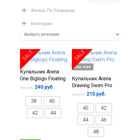
цена
цена
Фильтр По Размерам
Категории
SALE
SALE
one size
Выберите
Выберите
Купальник Arena
параметры
параметры
One Biglogo Floating
Купальник Arena
Drawing Swim Pro
240
руб.
255
руб.
210
руб.
250
руб.
38
40
40
42
42
44
44
46
48