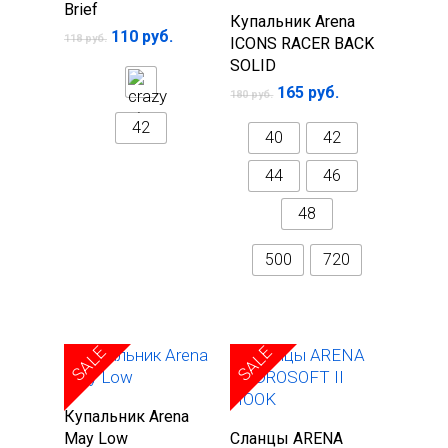
параметры
Brief
Выберите
Купальник Arena
110
руб.
параметры
118
руб.
ICONS RACER BACK
SOLID
165
руб.
180
руб.
42
40
42
44
46
48
500
720
SALE
SALE
Выберите
Купальник Arena
Выберите
параметры
May Low
Сланцы ARENA