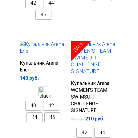
42
44
46
SALE
Выберите
Купальник Arena
параметры
Ener
140
руб.
Выберите
Купальник Arena
параметры
WOMEN’S TEAM
SWIMSUIT
CHALLENGE
40
42
SIGNATURE
44
46
210
руб.
240
руб.
42
44