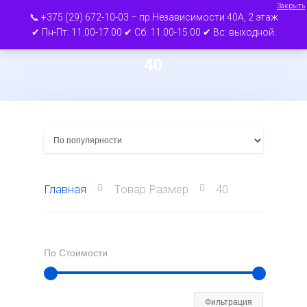
Закрыть
📞 +375 (29) 672-10-03 – пр.Независимости 40А, 2 этаж
✔ Пн-Пт: 11.00-17.00 ✔ Сб: 11.00-15.00 ✔ Вс: выходной.
40
Нажмите ВВОД для поиска или ESC для
выхода
Главная
Товар Размер
40
По Стоимости
Минимал
Максима
Фильтрация