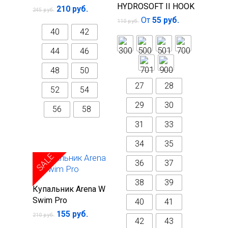
параметры
HYDROSOFT II HOOK
210
руб.
245
руб.
От
55
руб.
110
руб.
40
42
44
46
48
50
27
28
52
54
29
30
56
58
31
33
34
35
SALE
36
37
38
39
Выберите
Купальник Arena W
параметры
Swim Pro
40
41
155
руб.
210
руб.
42
43