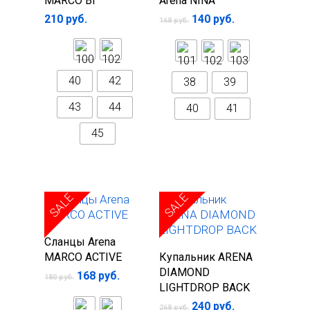
MARCO BI
Arena NINA
210
руб.
140
руб.
168
руб.
40
42
38
39
43
44
40
41
45
SALE
SALE
Выберите
Сланцы Arena
Выберите
параметры
MARCO ACTIVE
Купальник ARENA
параметры
DIAMOND
168
руб.
180
руб.
LIGHTDROP BACK
240
руб.
268
руб.