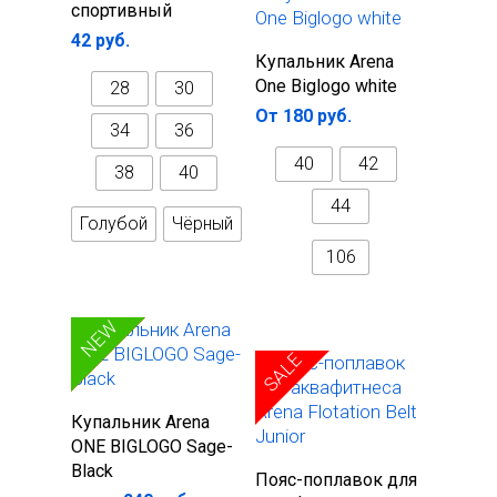
параметры
спортивный
42
руб.
Выберите
Купальник Arena
параметры
One Biglogo white
28
30
От
180
руб.
34
36
40
42
38
40
44
Голубой
Чёрный
106
SALE
NEW
SALE
Выберите
Купальник Arena
параметры
ONE BIGLOGO Sage-
Black
В корзину
Пояс-поплавок для