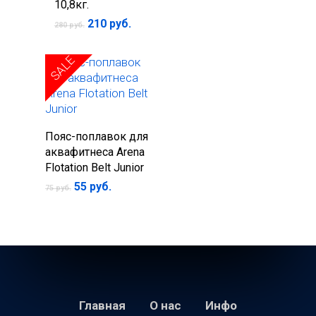
10,8кг.
Первоначальная
Текущая
210
руб.
280
руб.
цена
цена:
составляла
210 руб..
280 руб..
SALE
В корзину
Пояс-поплавок для
аквафитнеса Arena
Flotation Belt Junior
Первоначальная
Текущая
55
руб.
75
руб.
цена
цена:
составляла
55 руб..
75 руб..
Главная
О нас
Инфо