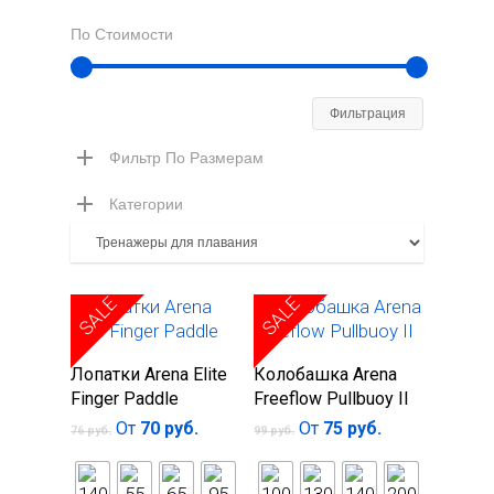
По Стоимости
Минимал
Максима
Фильтрация
цена
цена
Фильтр По Размерам
Категории
SALE
SALE
Выберите
Выберите
Лопатки Arena Elite
Колобашка Arena
параметры
параметры
Finger Paddle
Freeflow Pullbuoy II
От
70
руб.
От
75
руб.
76
руб.
99
руб.