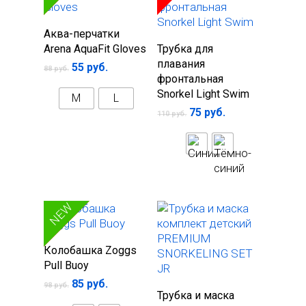
Выберите
Аква-перчатки
Выберите
параметры
Arena AquaFit Gloves
Трубка для
параметры
плавания
55
руб.
88
руб.
фронтальная
Snorkel Light Swim
M
L
75
руб.
110
руб.
SALE
NEW
Выберите
Колобашка Zoggs
параметры
Pull Buoy
85
руб.
98
руб.
В корзину
Трубка и маска