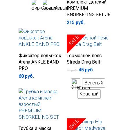
комплект детский
PREMIUM
SNORKELING SET JR
215
руб.
SALE
В корзину
Выберите
Фиксатор лодыжек
Тормозной пояс
Главная
параметры
Arena ANKLE BAND
Streda Drag Belt
Каталог
PRO
45
руб.
50
руб.
60
руб.
Одежда
О нас
Зелёный
Гидрошорты
Аксессуары
Инфо
Красный
Гидрокостюмы
Рюкзаки
Оптика
Контакт магазина 
Купальники женски
Сумки
Взрослые очки
Дисконтная карта
плавания
Купальники детские
Шапочки для плаван
Детские очки
Партнёрам
SALE
В корзину
Трубка и маска
Сланцы
Ласты для плавания
Антифог — спреи от
Правила пользован