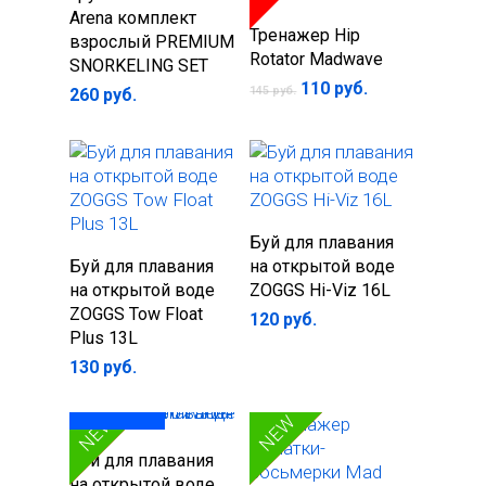
Arena комплект
запотевания
В корзину
Тренажер Hip
Плавки мужские
Трубки для плавани
взрослый PREMIUM
Rotator Madwave
Чехлы для очков
SNORKELING SET
Плавательные шорт
Доски для плавания
Первоначальная
Текущая
110
руб.
145
руб.
260
руб.
Очки с диоптриями
цена
цена:
Плавки детские
Колобашки
составляла
110 руб..
Ремешки для очков
145 руб..
Халаты
Лопатки для плаван
Футболки
Полотенца
Куртки
Электронные устро
В корзину
Буй для плавания
В корзину
Носки спортивные
Тренажеры для пла
Буй для плавания
на открытой воде
на открытой воде
ZOGGS Hi-Viz 16L
Брюки
Бутылки спортивны
ZOGGS Tow Float
120
руб.
Plus 13L
Беруши для плавани
130
руб.
Зажимы для носа
SALE
SALE
NEW
NEW
под заказ
Подробнее
Буй для плавания
на открытой воде