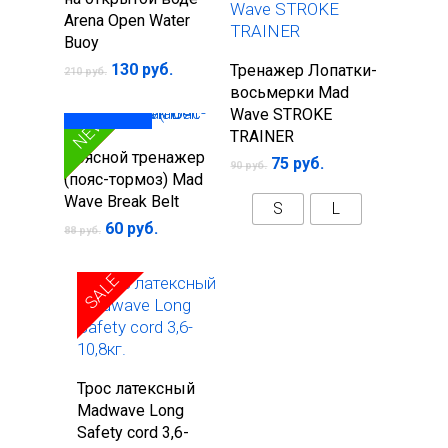
Arena Open Water
Buoy
Выберите
Первоначальная
Текущая
130
руб.
Тренажер Лопатки-
210
руб.
цена
цена:
параметры
восьмерки Mad
составляла
130 руб..
Wave STROKE
210 руб..
SALE
NEW
под заказ
TRAINER
Подробнее
Поясной тренажер
75
руб.
90
руб.
(пояс-тормоз) Mad
Wave Break Belt
S
L
Первоначальная
Текущая
60
руб.
88
руб.
цена
цена:
составляла
60 руб..
88 руб..
SALE
В корзину
Трос латексный
Madwave Long
Safety cord 3,6-