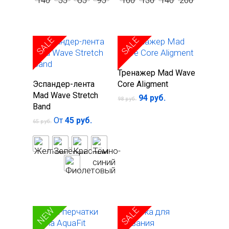
SALE
SALE
В корзину
Тренажер Mad Wave
Выберите
Эспандер-лента
Core Aligment
параметры
Mad Wave Stretch
Первоначальная
Текущая
94
руб.
98
руб.
цена
цена:
Band
составляла
94 руб..
От
45
руб.
98 руб..
65
руб.
SALE
SALE
NEW