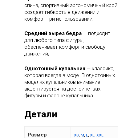
спина, спортивный эргономичный крой
создает гибкость в движении и
комфорт при использовании;
Средний вырез бедра
— подходит
для любого типа фигуры,
Главная
обеспечивает комфорт и свободу
движений;
Каталог
Однотонный купальник
— классика,
Одежда
О нас
которая всегда в моде. В однотонных
Гидрошорты
Аксессуары
моделях купальников внимание
Инфо
акцентируется на достоинствах
Гидрокостюмы
Рюкзаки
Оптика
Контакт магазина 
фигуры и фасоне купальника.
Купальники женски
Сумки
Взрослые очки
Дисконтная карта
плавания
Купальники детские
Шапочки для плаван
Детские очки
Партнёрам
Детали
Сланцы
Ласты для плавания
Антифог — спреи от
Правила пользован
запотевания
Плавки мужские
Трубки для плавани
Размер
XS
,
M
,
L
,
XL
,
XXL