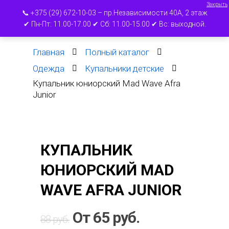
Закрыть
📞 +375 (29) 672-10-03 – пр.Независимости 40А, 2 этаж
✔ Пн-Пт: 11.00-17.00 ✔ Сб: 11.00-15.00 ✔ Вс: выходной.
Главная
Полный каталог
Нажмите ВВОД для поиска или ESC для
Одежда
Купальники детские
выхода
Купальник юниорский Mad Wave Afra
Junior
КУПАЛЬНИК
ЮНИОРСКИЙ MAD
WAVE AFRA JUNIOR
От
65
руб.
88
руб.