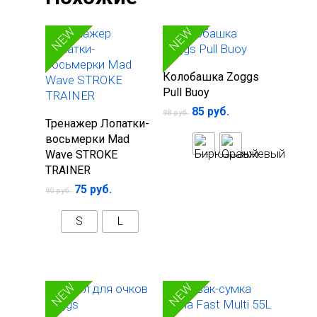
SALE
SALE
NEW
NEW
Выберите
Колобашка Zoggs
параметры
Pull Buoy
85
руб.
98
руб.
Выберите
Тренажер Лопатки-
параметры
восьмерки Mad
Wave STROKE
TRAINER
75
руб.
90
руб.
S
L
SALE
SALE
NEW
NEW