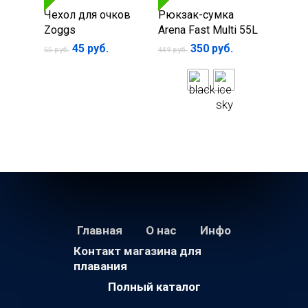
В корзину
Выберите
Чехол для очков
Рюкзак-сумка
параметры
Zoggs
Arena Fast Multi 55L
Первоначальная
Текущая
45
руб.
350
руб.
55
руб.
449
руб.
цена
цена:
составляла
45 руб..
55 руб..
Главная
О нас
Инфо
Контакт магазина для
плавания
Полный каталог