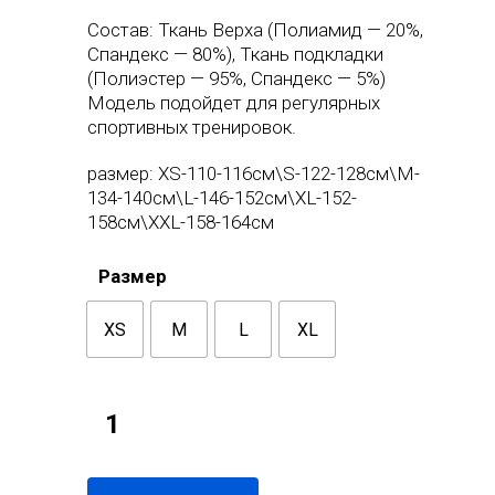
Состав: Ткань Верха (Полиамид — 20%,
Спандекс — 80%), Ткань подкладки
(Полиэстер — 95%, Спандекс — 5%)
Модель подойдет для регулярных
спортивных тренировок.
размер: XS-110-116см\S-122-128см\M-
134-140см\L-146-152см\XL-152-
158см\XXL-158-164см
Размер
XS
M
L
XL