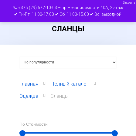
Закрыть
📞 +375 (29) 672-10-03 – пр.Независимости 40А, 2 этаж
✔ Пн-Пт: 11.00-17.00 ✔ Сб: 11.00-15.00 ✔ Вс: выходной.
СЛАНЦЫ
Нажмите ВВОД для поиска или ESC для
выхода
Главная
Полный каталог
Одежда
Сланцы
По Стоимости