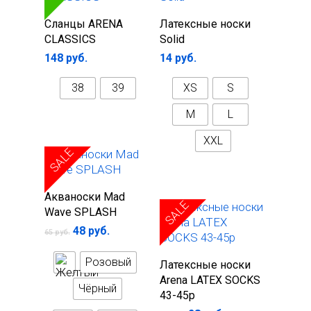
Выберите
Выберите
Беруши для плавани
Сланцы ARENA
Латексные носки
параметры
параметры
CLASSICS
Solid
Зажимы для носа
148
руб.
14
руб.
38
39
XS
S
M
L
XXL
SALE
Выберите
Акваноски Mad
SALE
параметры
Wave SPLASH
48
руб.
65
руб.
В корзину
Розовый
Латексные носки
Arena LATEX SOCKS
Чёрный
43-45р