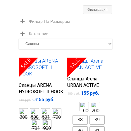
Минимал
Максима
Фильтрация
цена
цена
Фильтр По Размерам
Категории
SALE
SALE
Выберите
Сланцы Arena
Выберите
параметры
Сланцы ARENA
URBAN ACTIVE
параметры
HYDROSOFT II HOOK
155
руб.
180
руб.
От
55
руб.
110
руб.
38
39
40
41