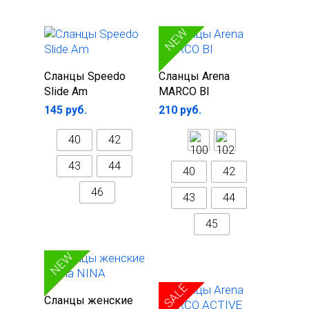
NEW
Выберите
Выберите
Сланцы Speedo
Сланцы Arena
параметры
параметры
Slide Am
MARCO BI
145
руб.
210
руб.
40
42
43
44
40
42
46
43
44
45
Главная
SALE
NEW
Каталог
SALE
Выберите
Сланцы женские
Одежда
О нас