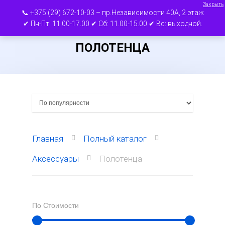
Закрыть
📞 +375 (29) 672-10-03 – пр.Независимости 40А, 2 этаж
✔ Пн-Пт: 11.00-17.00 ✔ Сб: 11.00-15.00 ✔ Вс: выходной.
ПОЛОТЕНЦА
Нажмите ВВОД для поиска или ESC для
выхода
Главная
Полный каталог
Аксессуары
Полотенца
По Стоимости