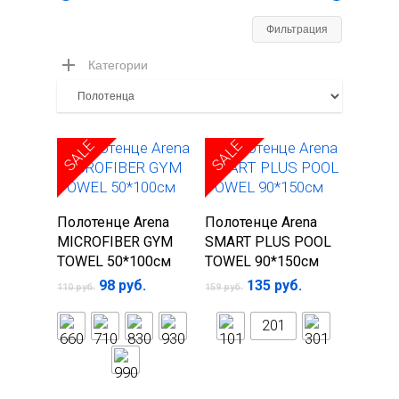
Минимал
Максима
Фильтрация
цена
цена
Категории
SALE
SALE
Выберите
Выберите
Полотенце Arena
Полотенце Arena
параметры
параметры
MICROFIBER GYM
SMART PLUS POOL
TOWEL 50*100см
TOWEL 90*150см
98
руб.
135
руб.
110
руб.
159
руб.
201