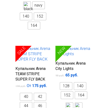
navy
140
152
164
SALE
SALE
NEW
Выберите
Купальник Arena
Выберите
параметры
Купальник Arena
City Lights
параметры
TEAM STRIPE
65
руб.
98
руб.
SUPER FLY BACK
От
175
руб.
128
140
198
руб.
152
164
40
42
44
46