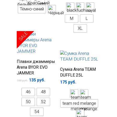
Тёмно-синий
M
L
XL
SALE
Выберите
Плавки джаммеры
параметры
Arena BYOR EVO
Выберите
Сумка Arena TEAM
JAMMER
параметры
DUFFLE 25L
135
руб.
188
руб.
175
руб.
46
48
50
52
team red melange
54