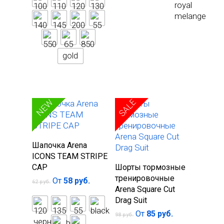
gold
SALE
SALE
NEW
Выберите
Шапочка Arena
параметры
ICONS TEAM STRIPE
Выберите
CAP
Шорты тормозные
параметры
тренировочные
От
58
руб.
62
руб.
Arena Square Cut
Drag Suit
От
85
руб.
98
руб.