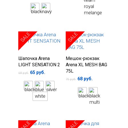
SALE
SALE
Выберите
Выберите
Шапочка Arena
Мешок-рюкзак
параметры
параметры
LIGHT SENSATION 2
Arena XL MESH BAG
75L
65
руб.
68
руб.
68
руб.
75
руб.
white
SALE
SALE