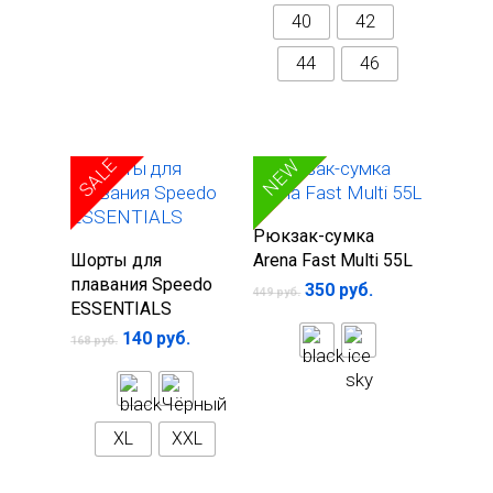
40
42
44
46
SALE
SALE
NEW
Выберите
Рюкзак-сумка
Выберите
параметры
Шорты для
Arena Fast Multi 55L
параметры
плавания Speedo
350
руб.
449
руб.
ESSENTIALS
140
руб.
168
руб.
XL
XXL