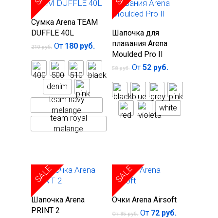
Выберите
Сумка Arena TEAM
Выберите
параметры
DUFFLE 40L
Шапочка для
параметры
плавания Arena
От
180
руб.
210
руб.
Moulded Pro II
От
52
руб.
58
руб.
denim
team navy
white
melange
team royal
melange
SALE
SALE
Выберите
Выберите
Шапочка Arena
Очки Arena Airsoft
параметры
параметры
PRINT 2
От
72
руб.
От
85
руб.