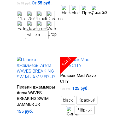
От
55
руб.
От
58
руб.
white multi
SALE
Выберите
Рюкзак Mad Wave
параметры
CITY
Выберите
Плавки джаммеры
125
руб.
150
руб.
параметры
Arena WAVES
BREAKING SWIM
black
Красный
JAMMER JR
Чёрный
155
руб.