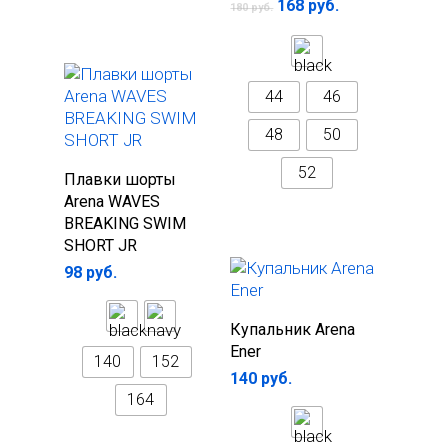
168
руб.
180
руб.
44
46
48
50
52
Выберите
Плавки шорты
параметры
Arena WAVES
BREAKING SWIM
SHORT JR
98
руб.
Выберите
Купальник Arena
параметры
Ener
140
152
140
руб.
164