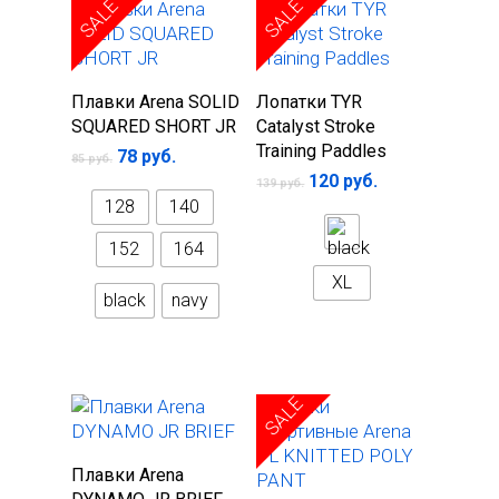
SALE
SALE
Выберите
Выберите
Плавки Arena SOLID
Лопатки TYR
параметры
параметры
SQUARED SHORT JR
Catalyst Stroke
Training Paddles
78
руб.
85
руб.
120
руб.
139
руб.
128
140
152
164
XL
black
navy
SALE
Выберите
Плавки Arena
параметры