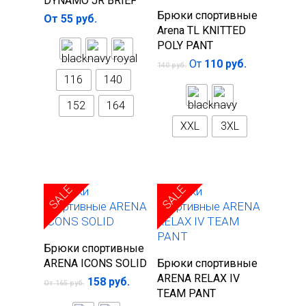
DYNAMO JR BRIEF
Выберите
Брюки спортивные
От
55
руб.
параметры
Arena TL KNITTED
POLY PANT
От
110
руб.
140
руб.
116
140
152
164
XXL
3XL
SALE
SALE
Выберите
Брюки спортивные
Выберите
параметры
ARENA ICONS SOLID
Брюки спортивные
параметры
ARENA RELAX IV
158
руб.
От
165
руб.
TEAM PANT