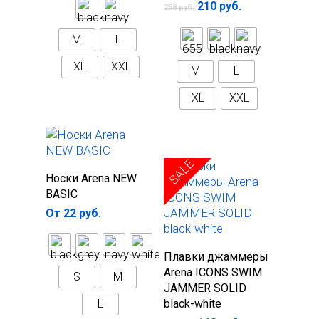
210
руб.
258
руб.
M
L
XL
XXL
M
L
XL
XXL
SALE
Выберите
Носки Arena NEW
параметры
BASIC
От
22
руб.
Выберите
Плавки джаммеры
параметры
Arena ICONS SWIM
S
M
JAMMER SOLID
L
black-white