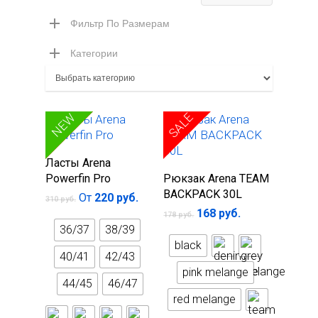
цена
цена
Фильтр По Размерам
Категории
SALE
SALE
NEW
Выберите
Ласты Arena
Выберите
параметры
Powerfin Pro
Рюкзак Arena TEAM
параметры
BACKPACK 30L
От
220
руб.
310
руб.
168
руб.
178
руб.
36/37
38/39
black
40/41
42/43
pink melange
44/45
46/47
red melange