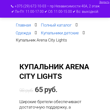
Закрыть
📞 +375 (29) 672-10-03 – пр.Независимости 40А, 2 этаж
✔ Пн-Пт: 11.00-17.00 ✔ Сб: 11.00-15.00 ✔ Вс: выходной.
Главная
Полный каталог
Нажмите ВВОД для поиска или ESC для
Одежда
Купальники детские
выхода
Купальник Arena City Lights
КУПАЛЬНИК ARENA
CITY LIGHTS
65
руб.
98
руб.
Широкие бретели обеспечивают
достаточную поддержку, а