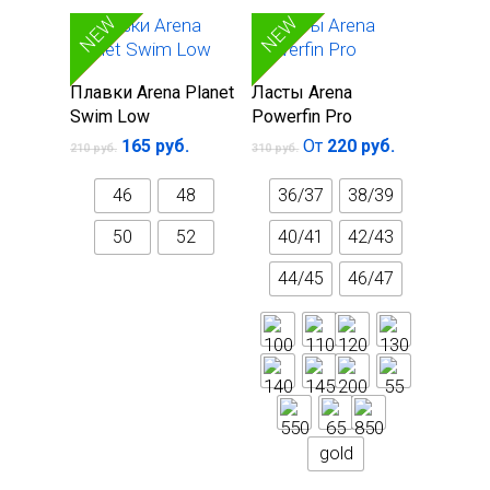
Зажимы для носа
SALE
SALE
NEW
NEW
Выберите
Выберите
Плавки Arena Planet
Ласты Arena
параметры
параметры
Swim Low
Powerfin Pro
165
руб.
От
220
руб.
210
руб.
310
руб.
46
48
36/37
38/39
50
52
40/41
42/43
44/45
46/47
gold