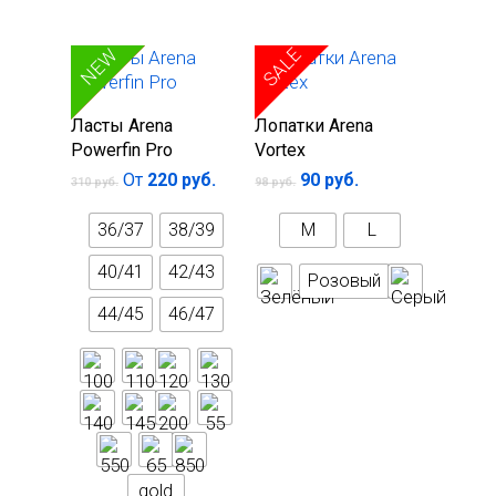
Ремешки для очков
Халаты
Лопатки для плаван
SALE
SALE
NEW
Футболки
Полотенца
Куртки
Электронные устро
Выберите
Выберите
Ласты Arena
Лопатки Arena
параметры
параметры
Powerfin Pro
Vortex
Носки спортивные
Тренажеры для пла
От
220
руб.
90
руб.
310
руб.
98
руб.
Брюки
Бутылки спортивны
Беруши для плавани
36/37
38/39
M
L
Зажимы для носа
40/41
42/43
Розовый
44/45
46/47
gold