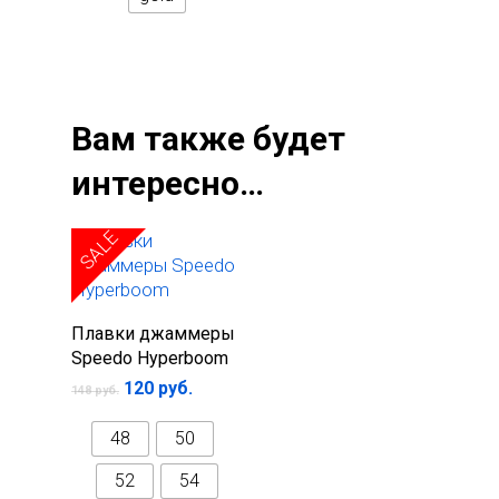
Вам также будет
интересно…
SALE
Выберите
Плавки джаммеры
параметры
Speedo Hyperboom
120
руб.
148
руб.
48
50
52
54