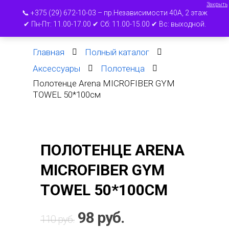
Закрыть
📞 +375 (29) 672-10-03 – пр.Независимости 40А, 2 этаж
✔ Пн-Пт: 11.00-17.00 ✔ Сб: 11.00-15.00 ✔ Вс: выходной.
Главная
Полный каталог
Нажмите ВВОД для поиска или ESC для
Аксессуары
Полотенца
выхода
Полотенце Arena MICROFIBER GYM
TOWEL 50*100см
ПОЛОТЕНЦЕ ARENA
MICROFIBER GYM
TOWEL 50*100СМ
98
руб.
110
руб.