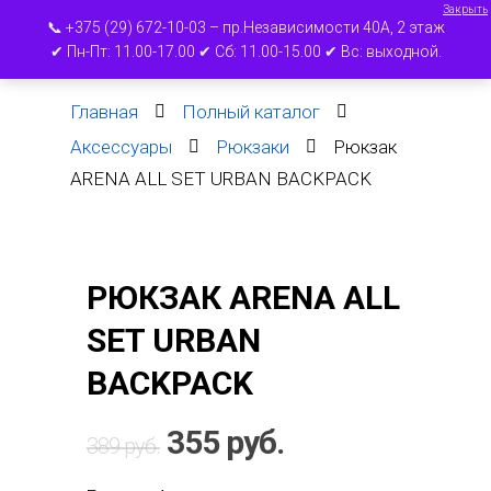
Закрыть
📞 +375 (29) 672-10-03 – пр.Независимости 40А, 2 этаж
✔ Пн-Пт: 11.00-17.00 ✔ Сб: 11.00-15.00 ✔ Вс: выходной.
Главная
Полный каталог
Нажмите ВВОД для поиска или ESC для
Аксессуары
Рюкзаки
Рюкзак
выхода
ARENA ALL SET URBAN BACKPACK
РЮКЗАК ARENA ALL
SET URBAN
BACKPACK
Первоначальная
Текущая
355
руб.
389
руб.
цена
цена: