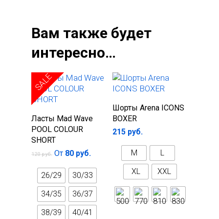
Зажимы для носа
Вам также будет
интересно…
SALE
Выберите
Шорты Arena ICONS
Выберите
параметры
Ласты Mad Wave
BOXER
параметры
POOL COLOUR
215
руб.
SHORT
M
L
От
80
руб.
120
руб.
XL
XXL
26/29
30/33
34/35
36/37
38/39
40/41