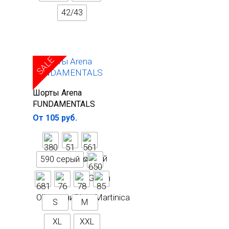
42/43
SALE
Выберите
Шорты Arena
параметры
FUNDAMENTALS
От
105
руб.
590 серый
S
M
XL
XXL