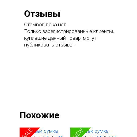
Отзывы
Отзывов пока нет.
Только зарегистрированные клиенты,
купившие данный товар, могут
публиковать отзывы.
Главная
Каталог
Похожие
Одежда
О нас
Гидрошорты
Аксессуары
SALE
SALE
Инфо
NEW