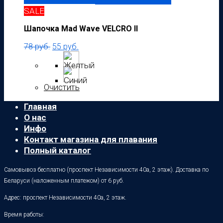
Выберите параметры
SALE
Шапочка Mad Wave VELCRO II
78
руб.
55
руб.
Очистить
Главная
О нас
Инфо
Контакт магазина для плавания
Полный каталог
Самовывоз бесплатно (проспект Независимости 40а, 2 этаж). Доставка по
Беларуси (наложенным платежом) от 6 руб.
Адрес: проспект Независимости 40а, 2 этаж.
Время работы: