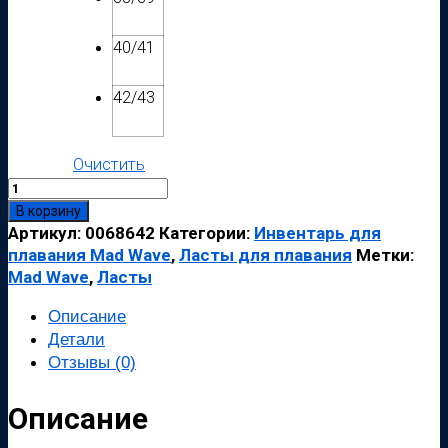
40/41
42/43
Очистить
Количество
товара
В корзину
Ласты
Артикул:
0068642
Категории:
Инвентарь для
Mad
плавания Mad Wave
,
Ласты для плавания
Метки:
Wave
Mad Wave
,
Ласты
POOL
Описание
COLOUR
SHORT
Детали
Отзывы (0)
Описание