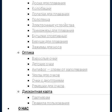
Доски для плавания
Колобашки
Лопатки для плавания
Полотенца
Электронные устройства
Тренажеры для плавания
Бутылки спортивные
Беруши для плавания
Зажимы для носа
Оптика
Взрослые очки
Детские очки
Антифог — спреи от запотевания
Чехлы для очков
Очки с диоптриями
Ремешки для очков
Дисконтная карта
Партнёрам
Правила пользования
О НАС