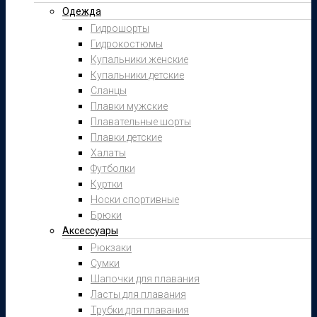
Одежда
Гидрошорты
Гидрокостюмы
Купальники женские
Купальники детские
Сланцы
Плавки мужские
Плавательные шорты
Плавки детские
Халаты
Футболки
Куртки
Носки спортивные
Брюки
Аксессуары
Рюкзаки
Сумки
Шапочки для плавания
Ласты для плавания
Трубки для плавания