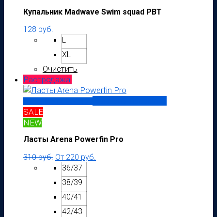
Купальник Madwave Swim squad PBT
128
руб.
L
XL
Очистить
Распродажа!
Быстрый просмотр
Выберите параметры
SALE
NEW
Ласты Arena Powerfin Pro
310
руб.
От
220
руб.
36/37
38/39
40/41
42/43