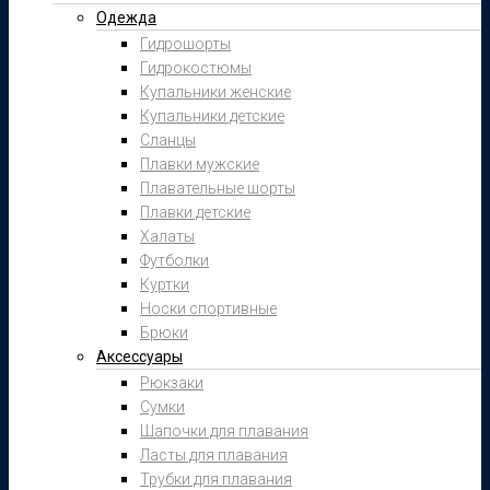
Одежда
Гидрошорты
Гидрокостюмы
Купальники женские
Купальники детские
Сланцы
Плавки мужские
Плавательные шорты
Плавки детские
Халаты
Футболки
Куртки
Носки спортивные
Брюки
Аксессуары
Рюкзаки
Сумки
Шапочки для плавания
Ласты для плавания
Трубки для плавания