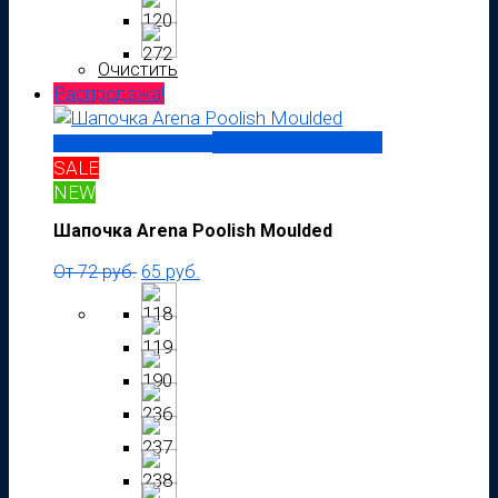
Очистить
Распродажа!
Быстрый просмотр
Выберите параметры
SALE
NEW
Шапочка Arena Poolish Moulded
От
72
руб.
65
руб.