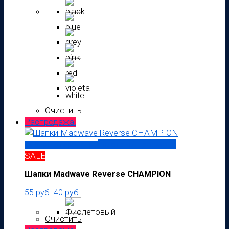
white
Очистить
Распродажа!
Быстрый просмотр
Выберите параметры
SALE
Шапки Madwave Reverse CHAMPION
55
руб.
40
руб.
Очистить