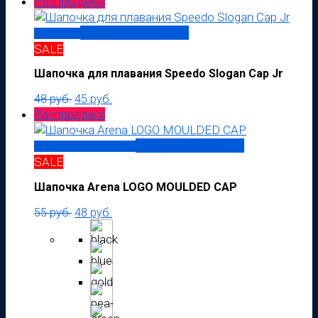
Распродажа!
Быстрый просмотр
В корзину
SALE
Шапочка для плавания Speedo Slogan Cap Jr
Первоначальная
Текущая
48
руб.
45
руб.
цена
цена:
Распродажа!
составляла
45 руб..
48 руб..
Быстрый просмотр
Выберите параметры
SALE
Шапочка Arena LOGO MOULDED CAP
55
руб.
48
руб.