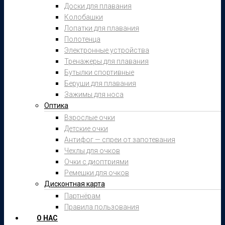
Доски для плавания
Колобашки
Лопатки для плавания
Полотенца
Электронные устройства
Тренажеры для плавания
Бутылки спортивные
Беруши для плавания
Зажимы для носа
Оптика
Взрослые очки
Детские очки
Антифог — спреи от запотевания
Чехлы для очков
Очки с диоптриями
Ремешки для очков
Дисконтная карта
Партнёрам
Правила пользования
О НАС