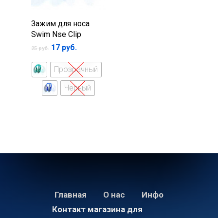
Носки спортивные
Тренажеры для пла
Выберите
Брюки
Бутылки спортивны
Зажим для носа
параметры
Swim Nse Clip
Беруши для плавани
17
руб.
25
руб.
Зажимы для носа
Прозрачный
Чёрный
Главная
О нас
Инфо
Контакт магазина для