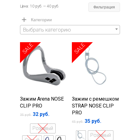
Минимал
Максима
Цена:
10 руб.
—
40 руб.
Фильтрация
цена
цена
Категории
Выбрать категорию
SALE
SALE
Выберите
Выберите
Зажим Arena NOSE
Зажим с ремешком
параметры
параметры
CLIP PRO
STRAP NOSE CLIP
PRO
32
руб.
35
руб.
35
руб.
45
руб.
Розовый
Розовый