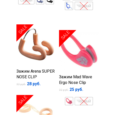
Серый
Чёрный
SALE
SALE
В
Зажим Arena SUPER
Выберите
корзину
NOSE CLIP
Зажим Mad Wave
параметры
Ergo Nose Clip
Первоначальная
Текущая
28
руб.
32
руб.
цена
цена:
25
руб.
32
руб.
составляла
28 руб..
32 руб..
SALE
Чёрный
Главная