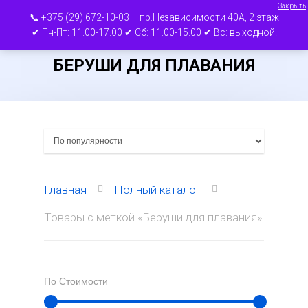
Закрыть
📞 +375 (29) 672-10-03 – пр.Независимости 40А, 2 этаж
✔ Пн-Пт: 11.00-17.00 ✔ Сб: 11.00-15.00 ✔ Вс: выходной.
БЕРУШИ ДЛЯ ПЛАВАНИЯ
Нажмите ВВОД для поиска или ESC для
выхода
Главная
Полный каталог
Товары с меткой «Беруши для плавания»
По Стоимости