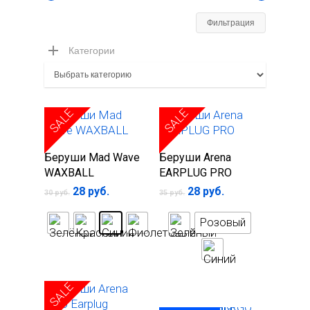
Минимал
Максима
Фильтрация
цена
цена
Категории
SALE
SALE
Выберите
Выберите
Беруши Mad Wave
Беруши Arena
параметры
параметры
WAXBALL
EARPLUG PRO
28
руб.
28
руб.
30
руб.
35
руб.
Розовый
SALE