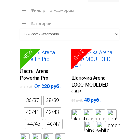
цена
цена
Фильтр По Размерам
Категории
SALE
SALE
NEW
Выберите
Ласты Arena
Выберите
параметры
Powerfin Pro
Шапочка Arena
параметры
LOGO MOULDED
От
220
руб.
310
руб.
CAP
48
руб.
36/37
38/39
55
руб.
40/41
42/43
Главная
44/45
46/47
Каталог