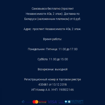
Брюки
Бутылки спортивны
Самовывоз бесплатно (проспект
Беруши для плавани
Независимости 40а, 2 этаж). Доставка по
Зажимы для носа
Беларуси (наложенным платежом) от 6 руб.
Адрес: проспект Независимости 40а, 2 этаж.
Время работы:
Понедельник- Пятница: 11.00 до 17.00
Суббота: 11.00 до 15.00
Воскресенье: выходной
Регистрационный номер в торговом реестре
435681 от 13.12.2018
ИП Комар А.А. УНП: 190922146