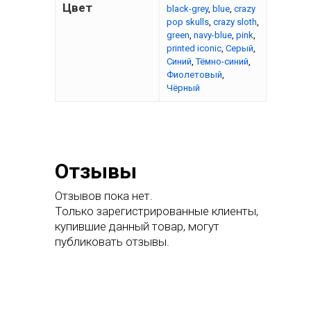
Цвет
black-grey
,
blue
,
crazy
pop skulls
,
crazy sloth
,
green
,
navy-blue
,
pink
,
printed iconic
,
Серый
,
Синий
,
Тёмно-синий
,
Фиолетовый
,
Чёрный
Отзывы
Главная
Отзывов пока нет.
Каталог
Только зарегистрированные клиенты,
купившие данный товар, могут
Одежда
О нас
публиковать отзывы.
Гидрошорты
Аксессуары
Инфо
Гидрокостюмы
Рюкзаки
Оптика
Контакт магазина 
Купальники женски
Сумки
Взрослые очки
Дисконтная карта
плавания