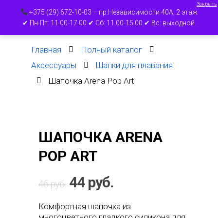
Закрыть
+375 (29) 672-10-03 – пр.Независимости 40А, 2 этаж
✔ Пн-Пт: 11.00-17.00 ✔ Сб: 11.00-15.00 ✔ Вс: выходной.
Главная
Полный каталог
Нажмите ВВОД для поиска или ESC для
Аксессуары
Шапки для плавания
выхода
Шапочка Arena Pop Art
ШАПОЧКА ARENA
POP ART
44
руб.
46
руб.
Комфортная шапочка из
многоцветного гладкого силикона для