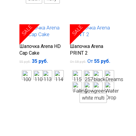
SALE
SALE
Выберите
Выберите
Шапочка Arena HD
Шапочка Arena
параметры
параметры
Cap Cake
PRINT 2
35
руб.
От
55
руб.
55
руб.
От
58
руб.
white multi