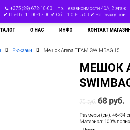
📞 +375 (29) 672-10-03 – пр.Независимости 40А, 2 этаж
✔ Пн-Пт: 11.00-17.00 ✔ Сб: 11.00-15.00 ✔ Вс: выходной.
АТАЛОГ
О НАС
ИНФО
КОНТАКТ МАГАЗИ
ы
Рюкзаки
Мешок Arena TEAM SWIMBAG 15L
МЕШОК 
SWIMBAG
68
руб.
75
руб.
Размеры (см): 46×34
с
Материал: 100% поли
Цвет