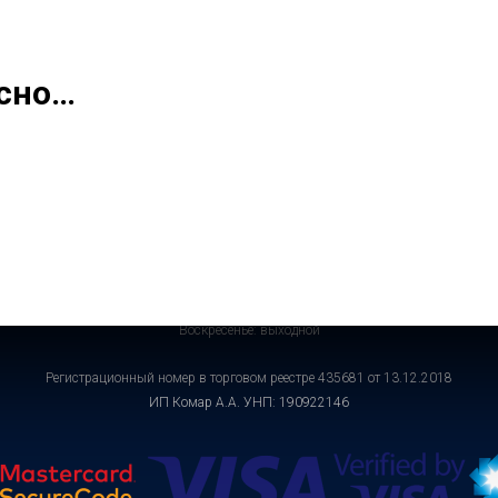
нас
Инфо
Контакт магазина для плавания
П
есно…
но (проспект Независимости 40а, 2 этаж). Доставка по Беларуси (наложенным п
Адрес: проспект Независимости 40а, 2 этаж.
Время работы:
Понедельник- Пятница: 11.00 до 17.00
Суббота: 11.00 до 15.00
Воскресенье: выходной
Регистрационный номер в торговом реестре 435681 от 13.12.2018
ИП Комар А.А. УНП: 190922146