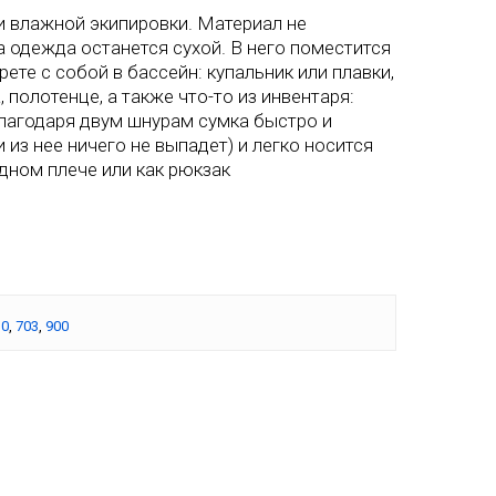
 влажной экипировки. Материал не
а одежда останется сухой. В него поместится
рете с собой в бассейн: купальник или плавки,
, полотенце, а также что-то из инвентаря:
Благодаря двум шнурам сумка быстро и
и из нее ничего не выпадет) и легко носится
одном плече или как рюкзак
10
,
703
,
900