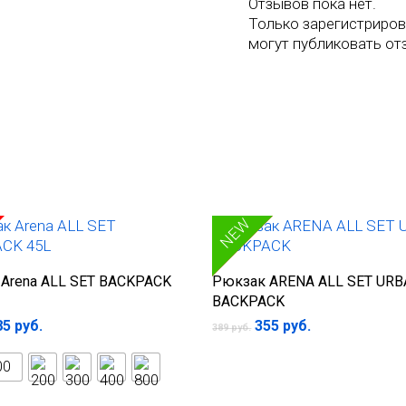
Отзывов пока нет.
Только зарегистриров
могут публиковать от
SALE
NEW
ыберите параметры
В корзину
Arena ALL SET BACKPACK
Рюкзак ARENA ALL SET UR
BACKPACK
Первоначальная
Текущая
85
руб.
355
руб.
389
руб.
цена
цена:
составляла
355 руб..
00
389 руб..