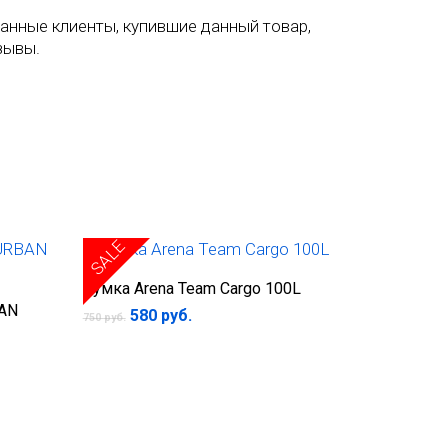
анные клиенты, купившие данный товар,
зывы.
SALE
В корзину
Сумка Arena Team Cargo 100L
BAN
Первоначальная
Текущая
580
руб.
750
руб.
цена
цена:
составляла
580 руб..
750 руб..