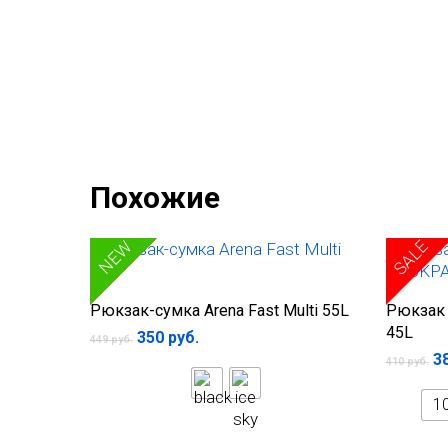
Похожие
SALE
SALE
NEW
Выберите параметры
В
Рюкзак-сумка Arena Fast Multi 55L
Рюкзак 
45L
350
руб.
449
руб.
3
410
руб.
1